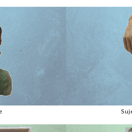
e
Suj