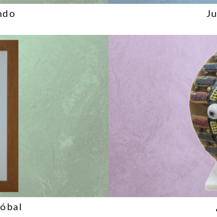
ndo
J
tóbal