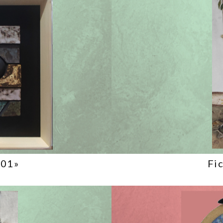
 01»
Fic