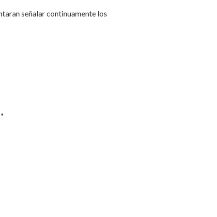
entaran señalar continuamente los
n
*