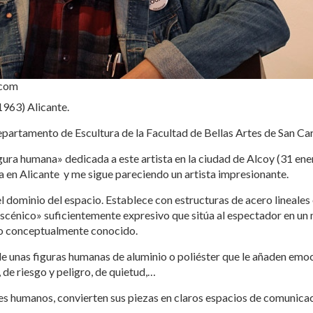
.com
1963) Alicante.
epartamento de Escultura de la Facultad de Bellas Artes de San Car
gura humana» dedicada a este artista en la ciudad de Alcoy (31 en
a en Alicante y me sigue pareciendo un artista impresionante.
l dominio del espacio. Establece con estructuras de acero lineales
scénico» suficientemente expresivo que sitúa al espectador en un m
io conceptualmente conocido.
de unas figuras humanas de aluminio o poliéster que le añaden emoc
 de riesgo y peligro, de quietud,…
es humanos, convierten sus piezas en claros espacios de comunica