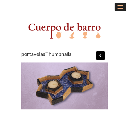
portavelasThumbnails